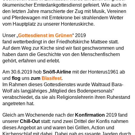
ökumenischer Erntedankgottesdienst gefeiert. Wie auch in
den letzten Jahre marschierte der Zug mit Musik, Vereinen
und Pferdewagen mit Erntekrone bei strahlendem Wetter
vom Hauptplatz zu unserer Honteruskirche.
Unser „
Gottesdienst im Grünen
“ 2019
fand wetterbedingt in der Friedhofskirche Mattsee statt.
Auf dem Weg zur Kirche sind wir fast geschwommen und
haben dann die Geschichte von den Menschenfischern
gehört, erfahren und erlebt.
Am 30.6.2019 hob
Snöfl-Airline
mit der Honterus1961 ab
und
flog
uns
zum
Blasifest
.
Im Rahmen dieses Gottesdienstes wurde Waltraud Bara-
Wolf als langjähriges „Mitglied des Bodenpersonals“
verabschiedet, da sie als Religionslehrerin ihren Ruhestand
angetreten hat.
Gleich am Wochenende nach der
Konfirmation
2019 fand
unserer
Chill-Out
statt: rund zwei Drittel der Konfis nahmen
dieses Angebot an und waren bei Grillen, Action und
Kirchenschlaf mit dabei. Dabei gab es rasante Jagden durch